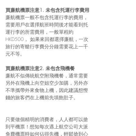
買廉航機票注意1. 未包含托運行李費用
廉航機票一般不包含托運行李的費用，
需要用戶在選擇航班時間後才能看到托
運行李的所需費用，一般單程約
HKD500， 如果來回都選擇廉航，一次
旅行的寄艙行李費分分鐘需要花上一千
元不等。
買廉航機票注意2. 未包含飛機餐
廉航不似傳統航空附飛機餐，通常需要
另外在飛機上向空姐空少加購，另外亦
不準攜帶外來食物上機，因此建議想慳
錢的旅客們在上機前先填飽肚子。
只要做個精明的消費者，人人都可以搶
到平機票！想知每次遇上航空公司大派
免費機票時如何佔得先機，輕鬆搶到心