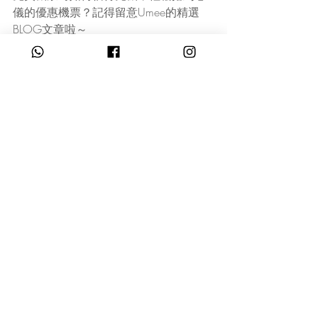
儀的優惠機票？記得留意Umee的精選
BLOG文章啦～
#Umee
#搶平機票攻略
#免費機票
Recent Posts
See All