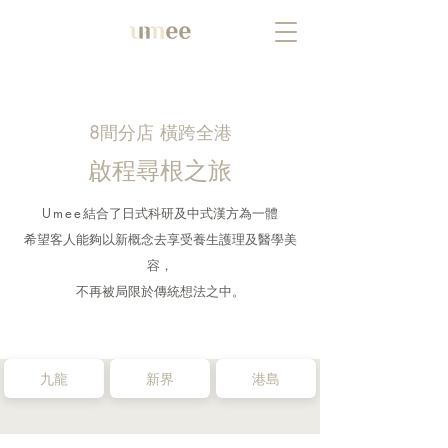
8間分店 橫跨全港
啟程尋根之旅
Umee
結合了日式科研及中式漢方為一體
希望客人能夠以新概念去享受養生護理及醫學美
容，
不再被局限於傳統想法之中。
九龍
新界
港島