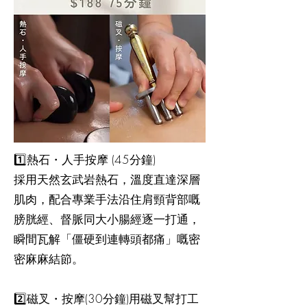
1️⃣熱石・人手按摩 (45分鐘)
採用天然玄武岩熱石，溫度直達深層
肌肉，配合專業手法沿住肩頸背部嘅
膀胱經、督脈同大小腸經逐一打通，
瞬間瓦解「僵硬到連轉頭都痛」嘅密
密麻麻結節。
2️⃣磁叉・按摩(30分鐘)用磁叉幫打工