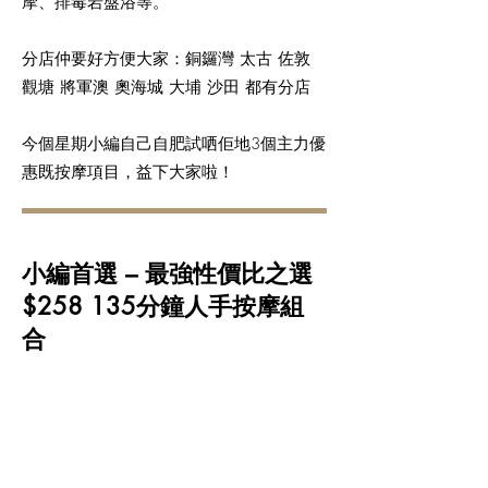
摩、排毒岩盤浴等。
分店仲要好方便大家：銅鑼灣 太古 佐敦
觀塘 將軍澳 奧海城 大埔 沙田 都有分店
今個星期小編自己自肥試哂佢地3個主力優
惠既按摩項目，益下大家啦！
小編首選 – 最強性價比之選
$258 135分鐘人手按摩組
合