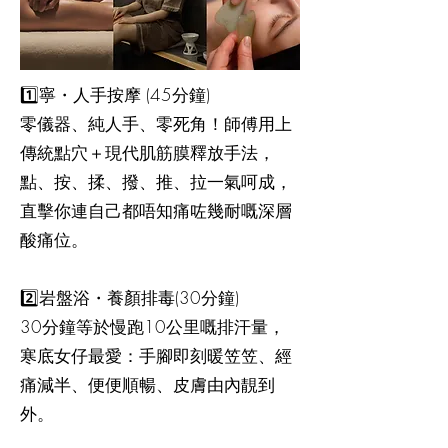
1️⃣寧・人手按摩 (45分鐘)
零儀器、純人手、零死角！師傅用上
傳統點穴＋現代肌筋膜釋放手法，
點、按、揉、撥、推、拉一氣呵成，
直擊你連自己都唔知痛咗幾耐嘅深層
酸痛位。
2️⃣岩盤浴・養顏排毒(30分鐘)
30分鐘等於慢跑10公里嘅排汗量，
寒底女仔最愛：手腳即刻暖笠笠、經
痛減半、便便順暢、皮膚由內靚到
外。