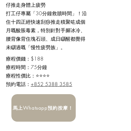
仔推走身體上疲勞
打工仔專屬「30分鐘救贖時間」！沿
住十四正經快速刮痧推走積聚咗成個
月嘅酸脹毒素，特別針對手腳冰冷、
腰背像背住塊石頭、成日瞓醒都覺得
未瞓過嘅「慢性疲勞族」。
​療程價錢：$188
療程時間：75分鐘
療程性價比：⭐⭐⭐⭐
預約電話：
+852 5388 3585
馬上Whatsapp預約按摩！