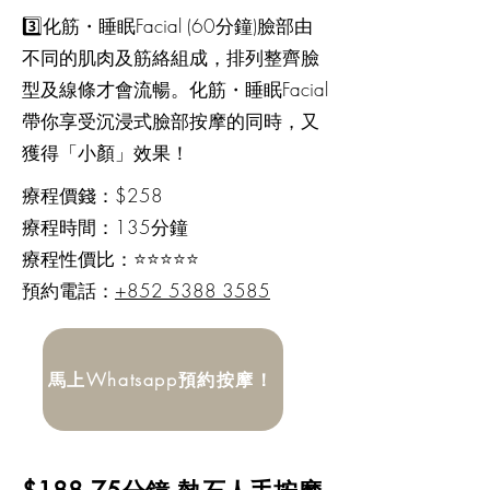
3️⃣化筋・睡眠Facial (60分鐘)臉部由
不同的肌肉及筋絡組成，排列整齊臉
型及線條才會流暢。化筋・睡眠Facial
帶你享受沉浸式臉部按摩的同時，又
獲得「小顏」效果！
​療程價錢：$258
療程時間：135分鐘
療程性價比：⭐⭐⭐⭐⭐
預約電話：
+852 5388 3585
馬上Whatsapp預約按摩！