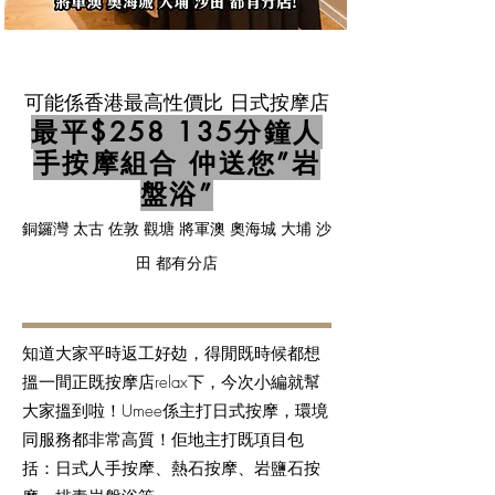
可能係香港最高性價比 日式按摩店
最平$258 135分鐘人
手按摩組合 仲送您”岩
盤浴”
銅鑼灣 太古 佐敦 觀塘 將軍澳 奧海城 大埔 沙
田 都有分店
知道大家平時返工好攰，得閒既時候都想
搵一間正既按摩店relax下，今次小編就幫
大家搵到啦！Umee係主打日式按摩，環境
同服務都非常高質！佢地主打既項目包
括：日式人手按摩、熱石按摩、岩鹽石按