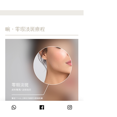
畹・零瑕淡斑療程
皮秒機械激光鐳射震碎分解黑色素顆粒