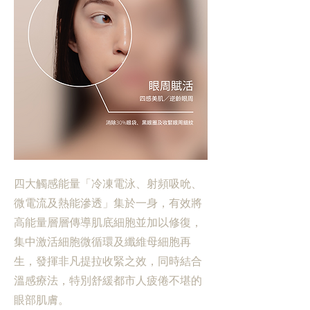
四大觸感能量「冷凍電泳、射頻吸吮、
微電流及熱能滲透」集於一身，有效將
高能量層層傳導肌底細胞並加以修復，
集中激活細胞微循環及纖維母細胞再
生，發揮非凡提拉收緊之效，同時結合
溫感療法，特別舒緩都市人疲倦不堪的
眼部肌膚。