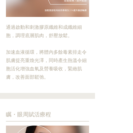
通過啟動和刺激膠原纖維和成纖維細
胞，調理底層肌肉，舒壓放鬆。
加速血液循環，將體內多餘毒素排走令
肌膚提亮重煥光澤，同時產生熱溫令細
胞活化增強血氧及營養吸收，緊緻肌
膚，改善面部鬆弛。
瞩・眼周賦活療程