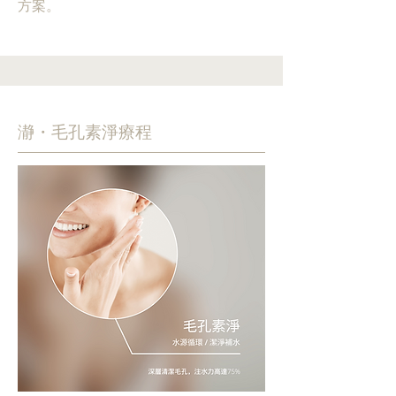
方案。
瀞・毛孔素淨療程