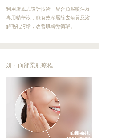
利用旋風式設計技術，配合負壓噴注及
專用精華液，能有效深層除去角質及溶
解毛孔污垢，改善肌膚微循環。
妍・面部柔肌療程