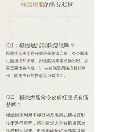
的
極纖燃脂
常見疑問
：極纖燃脂能夠瘦臉嗎？
Q1
撥肌排毒主要療程效果是刺激穴位，令身體產
生熱溫增加循環，排走體內毒素通暢淋巴。如
果需要改善痛症，Umee建議選用痛症聲頻療
程，能集中針對性改善身體痛症。
：極纖燃脂會令皮膚紅腫或有痛
Q2
楚嗎？
極纖燃脂利用多極射頻及脈衝式機械震動
技術進行療程，將能量深入進透肌膚底層
進行脂肪減脂，刺激纖維母細胞活躍及膠