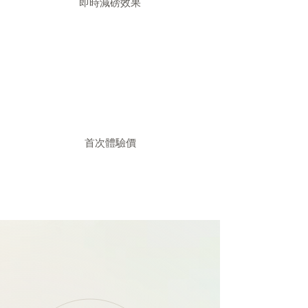
即時減磅效果
​首次體驗價