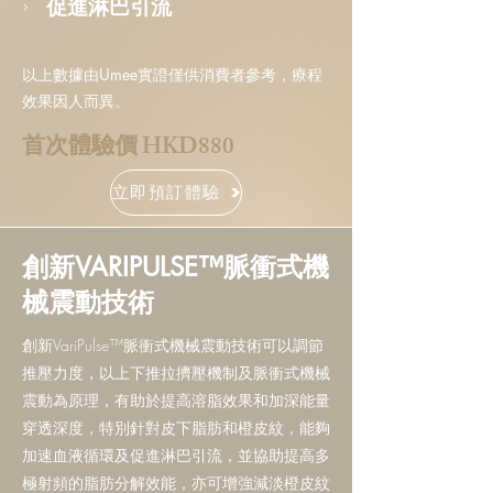
›
促進淋巴引流
以上數據由U
mee實證僅供消費者參考，療程
效果因人而異。
首次體驗價 HKD880
立即預訂體驗
創新VARIPULSE™脈衝式機
械震動技術
創新VariPulse™脈衝式機械震動技術可以調節
推壓力度，以上下推拉擠壓機制及脈衝式機械
震動為原理，有助於提高溶脂效果和加深能量
穿透深度，特別針對皮下脂肪和橙皮紋，能夠
加速血液循環及促進淋巴引流，並協助提高多
極射頻的脂肪分解效能，亦可增強減淡橙皮紋