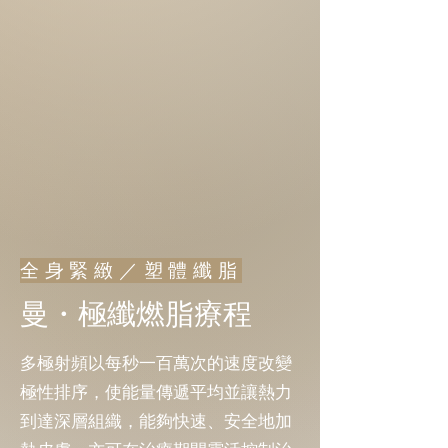
全身緊緻／塑體纖脂
曼・極纖燃脂療程
多極射頻以每秒一百萬次的速度改變
極性排序，使能量傳遞平均並讓熱力
到達深層組織，能夠快速、安全地加