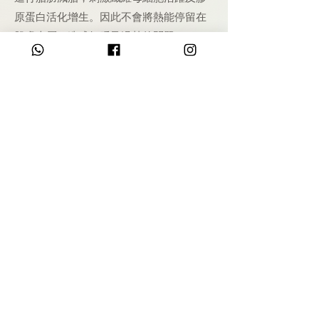
原蛋白活化增生。因此不會將熱能停留在
肌膚表層，造成紅腫及過熱的問題。
：極纖燃脂需要多次療程才會見
Q3
效嗎？
Umee客人經療程實證，做完第一次極纖燃
脂已經有明顯效果。維持每月2～3次的療
程，經過3個月後身型體態達至理想的S型
曲線。