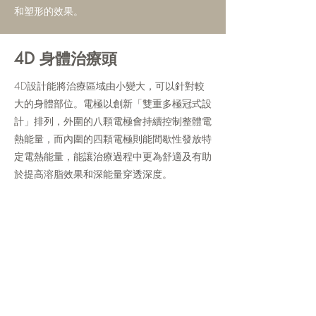
和塑形的效果。
4D 身體治療頭
4D設計能將治療區域由小變大，可以針對較
大的身體部位。電極以創新「雙重多極冠式設
計」排列，外圍的八顆電極會持續控制整體電
熱能量，而內圍的四顆電極則能間歇性發放特
定電熱能量，能讓治療過程中更為舒適及有助
於提高溶脂效果和深能量穿透深度。