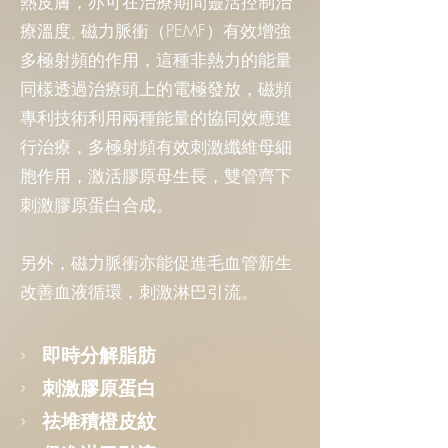
熱皮膚，亦可在治療期間靈活控制治
療溫度, 磁力脈衝（PEMF）有效增強
多極射頻的作用，這種非熱力的能量
同樣透過治療頭上的電極發放，磁頻
專利技術利用兩種能量的協同效應進
行治療，多極射頻有效刺激纖維母細
胞作用，激活膠原母生長，雙管齊下
刺激膠原蛋白合成。
另外，磁力脈衝亦能促進毛血管新生
改善血液循環，刺激淋巴引流。
›
即時分解脂肪
›
刺激膠原蛋白
›
祛堆積橙皮紋